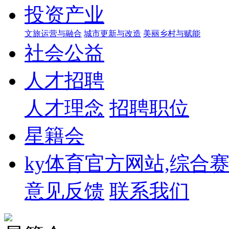
投资产业
文旅运营与融合
城市更新与改造
美丽乡村与赋能
社会公益
人才招聘
人才理念
招聘职位
星籍会
ky体育官方网站,综合
意见反馈
联系我们