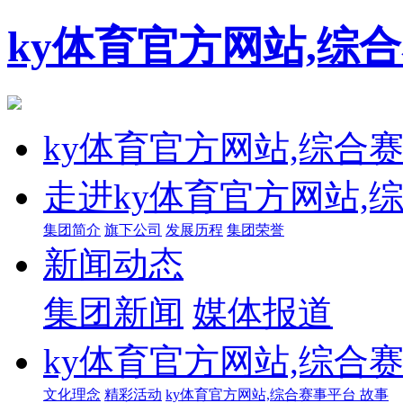
ky体育官方网站,综
ky体育官方网站,综合
走进ky体育官方网站,
集团简介
旗下公司
发展历程
集团荣誉
新闻动态
集团新闻
媒体报道
ky体育官方网站,综合
文化理念
精彩活动
ky体育官方网站,综合赛事平台 故事