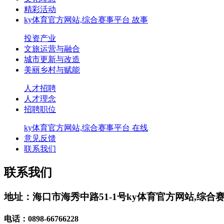
精彩活动
ky体育官方网站,综合赛事平台 故事
投资产业
文旅运营与融合
城市更新与改造
美丽乡村与赋能
人才招聘
人才理念
招聘职位
ky体育官方网站,综合赛事平台 在线
意见反馈
联系我们
联系我们
地址：海口市海秀中路51-1号ky体育官方网站,综合赛
电话：0898-66766228