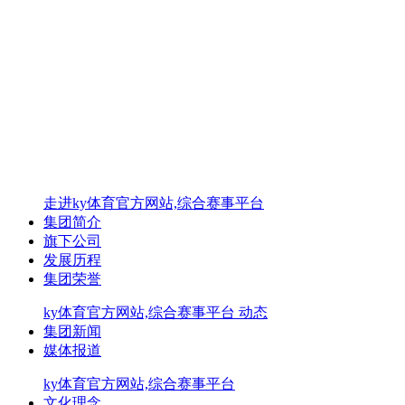
走进ky体育官方网站,综合赛事平台
集团简介
旗下公司
发展历程
集团荣誉
ky体育官方网站,综合赛事平台 动态
集团新闻
媒体报道
ky体育官方网站,综合赛事平台
文化理念