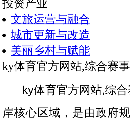
投资产业
文旅运营与融合
城市更新与改造
美丽乡村与赋能
ky体育官方网站,综合赛事
ky体育官方网站,综
岸核心区域，是由政府