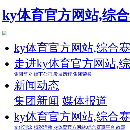
ky体育官方网站,综
ky体育官方网站,综合
走进ky体育官方网站,
集团简介
旗下公司
发展历程
集团荣誉
新闻动态
集团新闻
媒体报道
ky体育官方网站,综合
文化理念
精彩活动
ky体育官方网站,综合赛事平台 故事