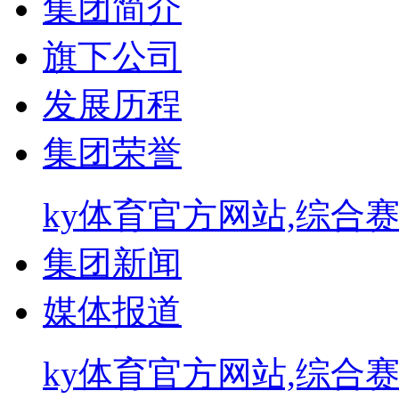
集团简介
旗下公司
发展历程
集团荣誉
ky体育官方网站,综合
集团新闻
媒体报道
ky体育官方网站,综合