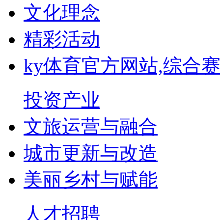
文化理念
精彩活动
ky体育官方网站,综合
投资产业
文旅运营与融合
城市更新与改造
美丽乡村与赋能
人才招聘