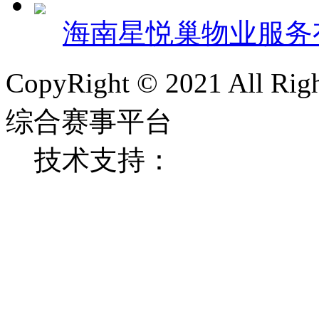
海南星悦巢物业服务
CopyRight © 2021 All 
综合赛事平台
技术支持：