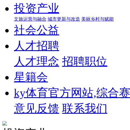
投资产业
文旅运营与融合
城市更新与改造
美丽乡村与赋能
社会公益
人才招聘
人才理念
招聘职位
星籍会
ky体育官方网站,综合
意见反馈
联系我们