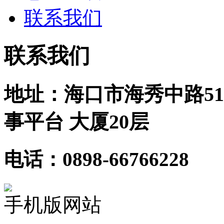
联系我们
联系我们
地址：海口市海秀中路51
事平台 大厦20层
电话：0898-66766228
手机版网站