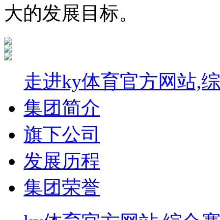
大的发展目标。
走进ky体育官方网站,
集团简介
旗下公司
发展历程
集团荣誉