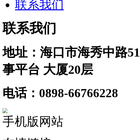
联系我们
联系我们
地址：海口市海秀中路51
事平台 大厦20层
电话：0898-66766228
手机版网站