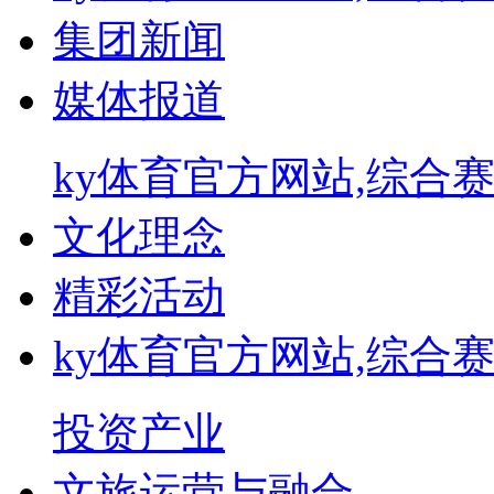
集团新闻
媒体报道
ky体育官方网站,综合
文化理念
精彩活动
ky体育官方网站,综合
投资产业
文旅运营与融合