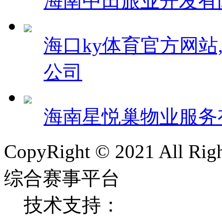
海南中田旅业开发有
海口ky体育官方网站
公司
海南星悦巢物业服务
CopyRight © 2021 All 
综合赛事平台
技术支持：