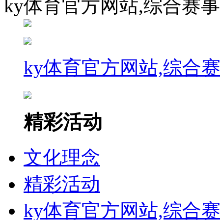
ky体育官方网站,综合赛
ky体育官方网站,综合
精彩活动
文化理念
精彩活动
ky体育官方网站,综合