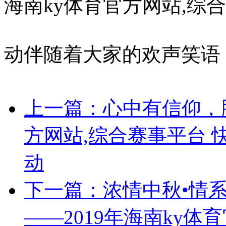
海南ky体育官方网站,综
动伴随着大家的欢声笑语
上一篇：心中有信仰，脚
方网站,综合赛事平台 快
动
下一篇：浓情中秋•情系
——2019年海南ky体