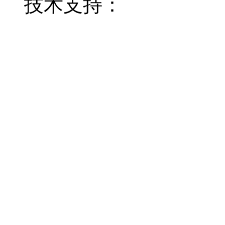
技术支持：