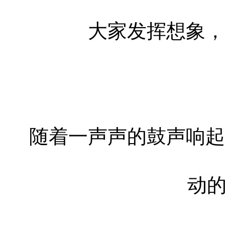
大家发挥想象，
随着一声声的鼓声响起
动