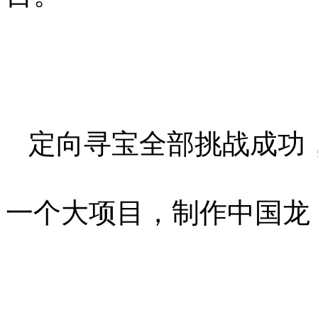
定向寻宝全部挑战成功
一个大项目，制作中国龙